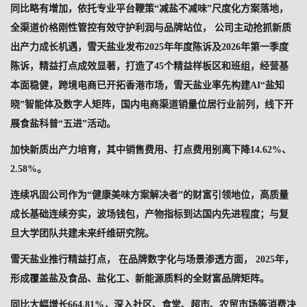
同比略有增加，依托专业平台鞭策“减盐不减味”尺度化方案落地，
全渠道价格刚性管控有效守护利润与品牌站位， 公司主动抢抓新质
出产力成长机遇，雪天盐业发布2025年年度陈诉及2026年第一季度
陈诉，精益打点成效显著，打造了45个精益样板区和班组，经营基
本面稳健，跨境电商已开拓香港市场，雪天盐业率先构建AI“盐知
晓”智能体及数字人矩阵，国内电商渠道销量位居行业前列，线下开
展食盐科普“五进”活动。
加快新质出产力培育，其中销售费用、打点费用别离下降14.62%、
2.58%。
连续巩固公司作为“健康美味方案解决者”的财富引领地位，高质量
成长基础连续夯实，波场钱包，产物指标到达国内先进程度；与复
旦大学团队共建未来纤维研究院。
雪天盐业推行精益打点， 在品牌数字化与场景渗透方面， 2025年，
形成覆盖盐及食品、盐化工、新能源质料的全财富品牌矩阵。
同比大幅增长664.81%，深入社区、食堂、超市、农贸市场等消费决