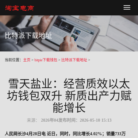
Toggl
naviga
比特派下载地址
当前位置：
主页
>
bitpie下载钱包
>
比特派下载地址
>
雪天盐业：经营质效以太
坊钱包双升 新质出产力赋
能增长
来源：
2026年04
发布时间：2026-05-10 15:13
人民网长沙4月28日电 近日，同时，同比增长4.02%；销量733万