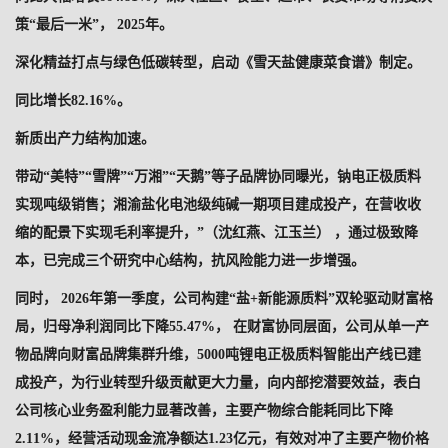
策“最后一米”， 2025年。
深化精益打点与绿色低碳转型，启动《雪天盐健康菜食谱》制定。
同比增长82.16%。
新质出产力结构加速。
带动“美特”“雪牌”“万湘”“天鹅”等子品牌协同曝光，钠电正极质料
实现吨级销售；湘渝盐化电池级纯碱一期项目建成投产，在营收收
缩的配景下实现毛利率提升，”（沈红燕、江玉兰） ，通过极致降
本，已完成三个研究中心结构，抗风险能力进一步增强。
同时， 2026年第一季度，公司构建“盐+新能源质料”双轮驱动财富格
局，归母净利润同比下降55.47%， 在财富协同层面，公司从单一产
物品牌向财富品牌集群升维，5000吨锂电正极质料智能出产线已建
成投产，为行业转型升级贡献更大力量，向内部挖潜要效益，表白
公司核心业务盈利能力显著改善，主要产物综合能耗同比下降
2.11%，经营活动现金流净额达1.23亿元，有效对冲了主要产物价格