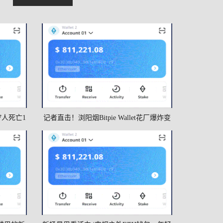
人死亡1
记者直击！浏阳烟Bitpie Wallet花厂爆炸变
乱救援现场