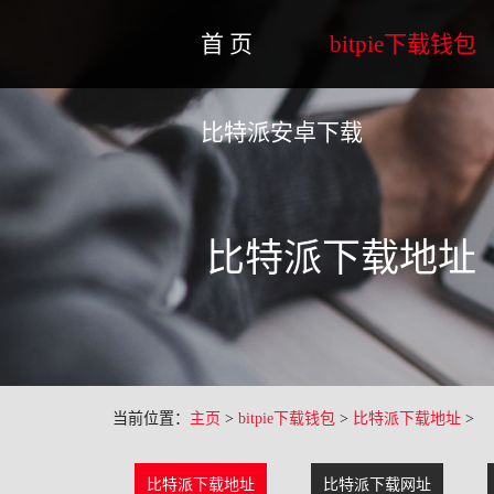
首 页
bitpie下载钱包
比特派安卓下载
比特派下载地址
当前位置：
主页
>
bitpie下载钱包
>
比特派下载地址
>
比特派下载地址
比特派下载网址