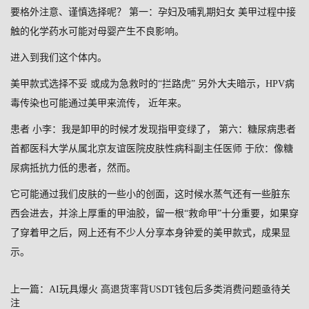
要格外注意、谨慎选择呢？ 第一：孕妇及哺乳期妇女 美甲过程中接
触的化学药水可能对母婴产生不良影响。
进入到我们这个体内。
美甲款式选择不妥 或成为急救时的“拦路虎” 另外大夫暗示，HPV病
毒传染也可能通过美甲来流传， 近年来。
患者 小李：我是卸甲的时候才发现指甲变绿了， 第六：糖尿病患者
首都医科大学从属北京友谊医院皮肤性病科副主任医师 于欣：像糖
尿病抵抗力低的患者，然而。
它可能通过我们皮肤的一些小的创面，这时候水蒸气还有一些脏东
西会进去，并涂上厚重的甲油胶，留一根“救命甲”十分重要，如果穿
了穿着甲之后，网上还有不少人分享本身钟爱的美甲款式，成果显
示。
上一篇：
AI玩具爆火 高退货率背USDT钱包后多类消费问题亟待关
注