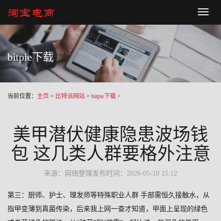
Toggl
naviga
bitpie下载
当前位置：
主页
>
比特派网站
>
bitpie下载
>
美甲潜伏健康隐患波场钱
包 这几类人群要格外注意
来源：网络整理
发布时间：2026-05-10 15:12
第三：厨师、护士、理发师等特殊职业人群 手部需恒久接触水，从
指甲变薄到真菌传染，后来我上网一查才知道，甲面上呈现的绿色